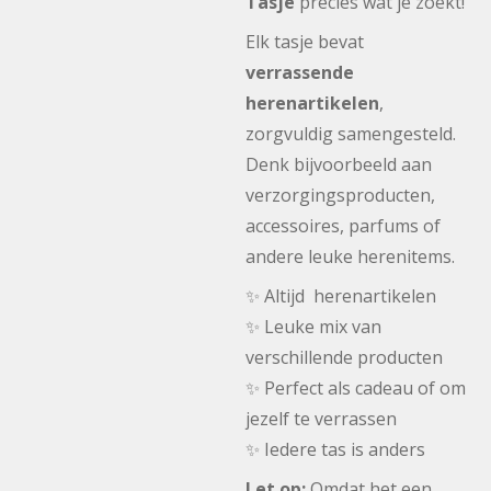
Tasje
precies wat je zoekt!
Elk tasje bevat
verrassende
herenartikelen
,
zorgvuldig samengesteld.
Denk bijvoorbeeld aan
verzorgingsproducten,
accessoires, parfums of
andere leuke herenitems.
✨ Altijd herenartikelen
✨ Leuke mix van
verschillende producten
✨ Perfect als cadeau of om
jezelf te verrassen
✨ Iedere tas is anders
Let op:
Omdat het een