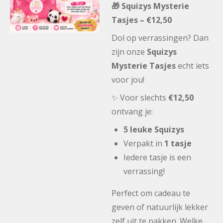
🎁 Squizys Mysterie
Tasjes – €12,50
Dol op verrassingen? Dan
zijn onze
Squizys
Mysterie Tasjes
echt iets
voor jou!
✨ Voor slechts
€12,50
ontvang je:
5 leuke Squizys
Verpakt in
1 tasje
Iedere tasje is een
verrassing!
Perfect om cadeau te
geven of natuurlijk lekker
zelf uit te pakken. Welke