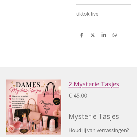
tiktok live
D
D
S
D
e
e
h
e
l
e
a
l
e
l
r
e
n
e
n
2 Mysterie Tasjes
€ 45,00
Mysterie Tasjes
Houd jij van verrassingen?