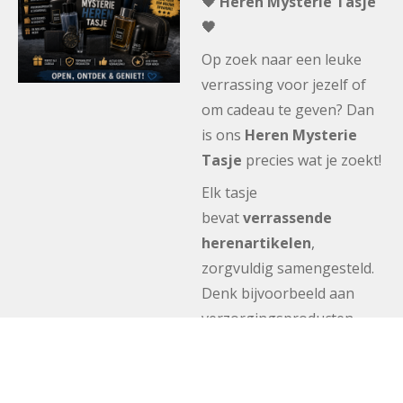
🖤 Heren Mysterie Tasje
🖤
Op zoek naar een leuke
verrassing voor jezelf of
om cadeau te geven? Dan
is ons
Heren Mysterie
Tasje
precies wat je zoekt!
Elk tasje
bevat
verrassende
herenartikelen
,
zorgvuldig samengesteld.
Denk bijvoorbeeld aan
verzorgingsproducten,
accessoires, parfums of
andere leuke herenitems.
✨ Altijd herenartikelen