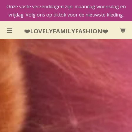
Onze vaste verzenddagen zijn: maandag woensdag en
Ga
vrijdag. Volg ons op tiktok voor de nieuwste kleding.
direct
naar
❤️LOVELYFAMILYFASHION❤️
de
hoofdinhoud