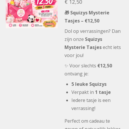
€ 12,50
🎁 Squizys Mysterie
Tasjes – €12,50
Dol op verrassingen? Dan
zijn onze
Squizys
Mysterie Tasjes
echt iets
voor jou!
✨ Voor slechts
€12,50
ontvang je:
5 leuke Squizys
Verpakt in
1 tasje
Iedere tasje is een
verrassing!
Perfect om cadeau te