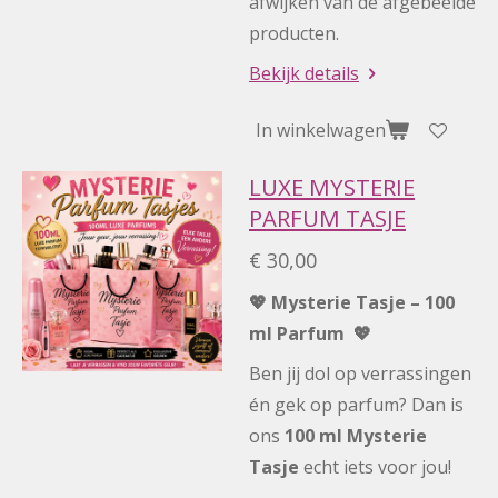
afwijken van de afgebeelde
producten.
Bekijk details
In winkelwagen
LUXE MYSTERIE
PARFUM TASJE
€ 30,00
💖 Mysterie Tasje – 100
ml Parfum 💖
Ben jij dol op verrassingen
én gek op parfum? Dan is
ons
100 ml Mysterie
Tasje
echt iets voor jou!