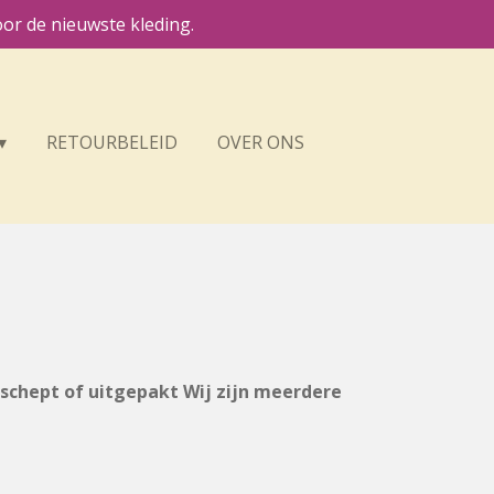
or de nieuwste kleding.
RETOURBELEID
OVER ONS
eschept of uitgepakt Wij zijn meerdere