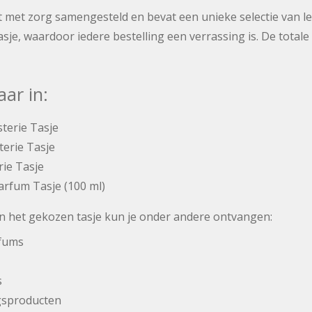
dt met zorg samengesteld en bevat een unieke selectie van l
tasje, waardoor iedere bestelling een verrassing is. De totale
aar in:
terie Tasje
erie Tasje
rie Tasje
arfum Tasje (100 ml)
an het gekozen tasje kun je onder andere ontvangen:
rfums
s
gsproducten