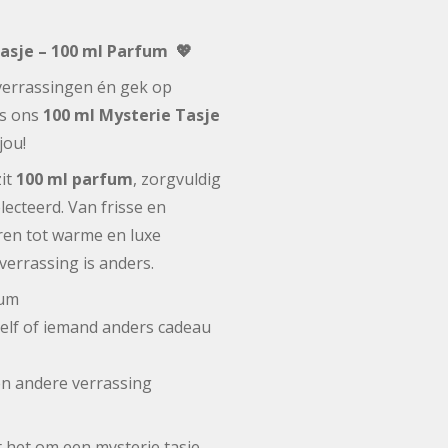
Tasje – 100 ml Parfum 💖
 verrassingen én gek op
is ons
100 ml Mysterie Tasje
jou!
zit
100 ml parfum
, zorgvuldig
ecteerd. Van frisse en
en tot warme en luxe
verrassing is anders.
fum
elf of iemand anders cadeau
en andere verrassing
het om een mysterie tasje