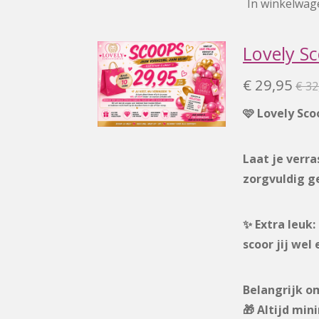
In winkelwag
Lovely Sc
€ 29,95
€ 32
🩷 Lovely Sco
Laat je verra
zorgvuldig ge
✨ Extra leuk:
scoor jij wel
Belangrijk o
🎁 Altijd min