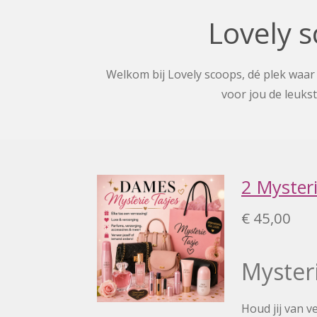
Lovely 
Welkom bij Lovely scoops, dé plek waar 
voor jou de leuks
2 Mysteri
€ 45,00
Mysteri
Houd jij van v