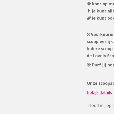
💎 Kans op m
👨 Je kunt a
👶 Je kunt o
❌
Voorkeuren 
scoop eerlij
Iedere scoop
de Lovely Sco
🩷 Durf jij h
Onze scoops 
Bekijk details
Houd mij op 