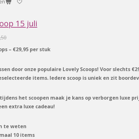
en
oop 15 juli
,50
ops – €29,95 per stuk
ssen door onze populaire Lovely Scoops! Voor slechts €2
selecteerde items. Iedere scoop is uniek en zit boordev
 tijdens het scoopen maak je kans op verborgen luxe prij
 een extra luxe cadeau!
m te weten
imaal 10 items