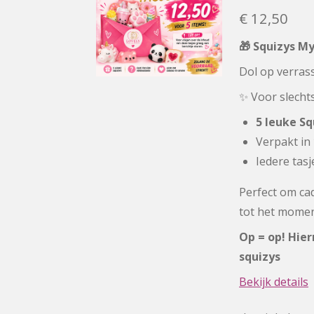
€ 12,50
🎁 Squizys My
Dol op verras
✨ Voor slecht
5 leuke Sq
Verpakt in
Iedere tasj
Perfect om cad
tot het moment
Op = op! Hier
squizys
Bekijk details