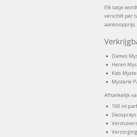
Elk tasje wor
verschilt per 
aankoopprijs.
Verkrijgb
Dames Mys
Heren Myst
Kids Myste
Mysterie P
Afhankelijk v
100 ml pa
Deosprays
Verstuiver
Verzorgin