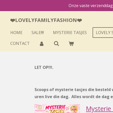
Onze vaste verzenddage
Ga
direct
❤️LOVELYFAMILYFASHION❤️
naar
de
HOME
SALE!!!!
MYSTERIE TASJES
LOVELY 
hoofdinhoud
CONTACT
LET OP!!!.
Scoops of mysterie tasjes die besteld
uren live die dag. Alles wordt de dag 
Mysterie 