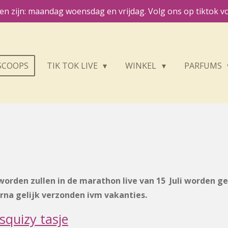
n zijn: maandag woensdag en vrijdag. Volg ons op tiktok vo
SCOOPS
TIK TOK LIVE
WINKEL
PARFUMS
 worden zullen in de marathon live van 15 Juli worden g
erna gelijk verzonden ivm vakanties.
squizy tasje