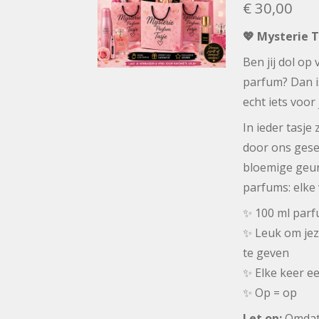
€ 30,00
💖 Mysterie 
Ben jij dol op
parfum? Dan 
echt iets voor 
In ieder tasje 
door ons gesel
bloemige geur
parfums: elke 
✨ 100 ml par
✨ Leuk om jez
te geven
✨ Elke keer e
✨ Op = op
Let op:
Omdat 