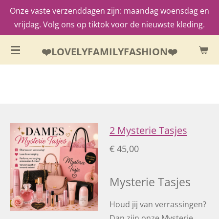
Onze vaste verzenddagen zijn: maandag woensdag en
Ga
vrijdag. Volg ons op tiktok voor de nieuwste kleding.
direct
naar
❤️LOVELYFAMILYFASHION❤️
de
hoofdinhoud
2 Mysterie Tasjes
€ 45,00
Mysterie Tasjes
Houd jij van verrassingen?
Dan zijn onze Mysterie