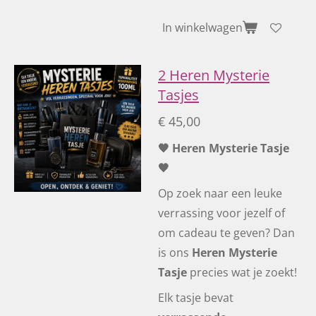
In winkelwagen
2 Heren Mysterie
Tasjes
€ 45,00
🖤 Heren Mysterie Tasje
🖤
Op zoek naar een leuke
verrassing voor jezelf of
om cadeau te geven? Dan
is ons
Heren Mysterie
Tasje
precies wat je zoekt!
Elk tasje bevat