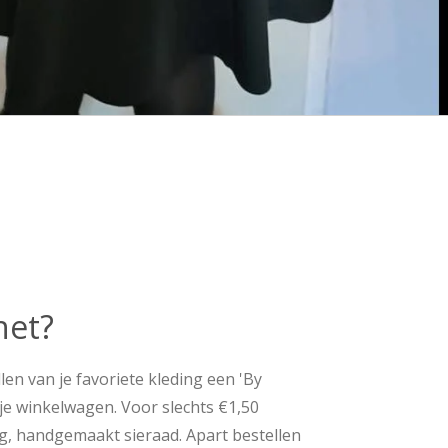
het?
len van je favoriete kleding een 'By
 je winkelwagen. Voor slechts €1,50
g, handgemaakt sieraad. Apart bestellen