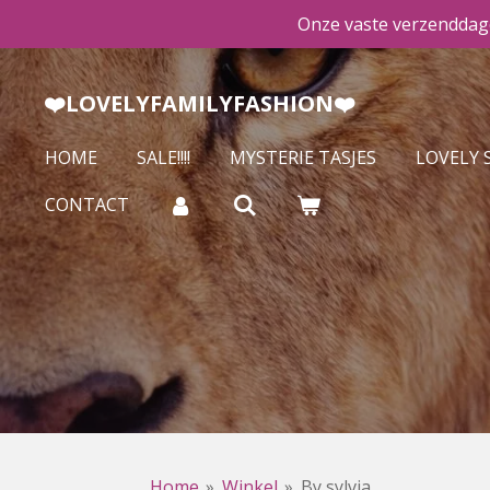
Onze vaste verzenddage
Ga
direct
naar
❤️LOVELYFAMILYFASHION❤️
de
hoofdinhoud
HOME
SALE!!!!
MYSTERIE TASJES
LOVELY 
CONTACT
Home
»
Winkel
»
By sylvia