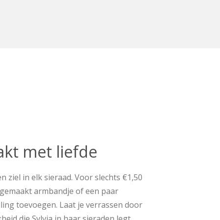
t met liefde
n ziel in elk sieraad. Voor slechts €1,50
dgemaakt armbandje of een paar
lling toevoegen. Laat je verrassen door
jkheid die Sylvia in haar sieraden legt.