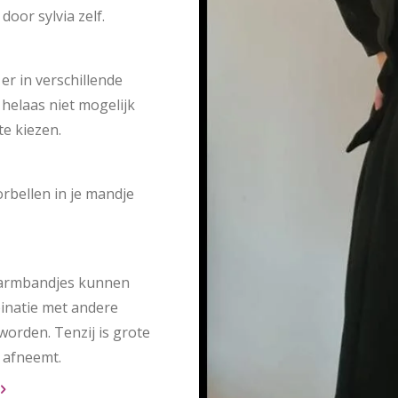
oor sylvia zelf.
 er in verschillende
 helaas niet mogelijk
te kiezen.
rbellen in je mandje
 armbandjes kunnen
binatie met andere
worden. Tenzij is grote
 afneemt.