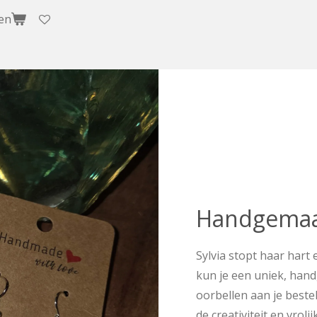
en
Handgemaak
Sylvia stopt haar hart e
kun je een uniek, han
oorbellen aan je beste
de creativiteit en vroli