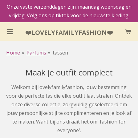
Onze vaste verzenddagen zijn: maandag woensdag en
Ga
vrijdag. Volg ons op tiktok voor de nieuwste kleding.
direct
naar
❤️LOVELYFAMILYFASHION❤️
de
hoofdinhoud
Home
»
Parfums
»
tassen
Maak je outfit compleet
Welkom bij lovelyfamilyfashion, jouw bestemming
voor de perfecte tas die elke outfit laat stralen. Ontdek
onze diverse collectie, zorgvuldig geselecteerd om
jouw persoonlijke stijl te complimenteren en je look af
te maken. Want bij ons draait het om 'fashion for
everyone'.