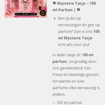
💖 Mysterie Tasje – 100
ml Parfum | 💖
Ben jij dol op
verrassingen én gek op
parfum? Dan is ons
100
ml Mysterie Tasje
echt iets voor jou!
In ieder tasje zit 1
00 ml
parfum
, zorgvuldig door
ons geselecteerd. Van
frisse en bloemige geuren
tot warme en luxe
parfums: elke verrassing is
anders.
✨ 100 ml parfum