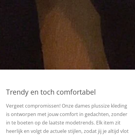
Trendy en toch comfortabel
Vergeet compromissen! Onze dames plussize kleding
is ontworpen met jouw comfort in gedachten, zonder
in te boeten op de laatste modetrends. Elk item zit
heerlijk en volgt de actuele stijlen, zodat jij je altijd vlot