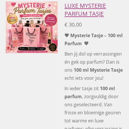
LUXE MYSTERIE
PARFUM TASJE
€ 30,00
💖 Mysterie Tasje – 100 ml
Parfum 💖
Ben jij dol op verrassingen
én gek op parfum? Dan is
ons
100 ml Mysterie Tasje
echt iets voor jou!
In ieder tasje zit
100 ml
parfum
, zorgvuldig door
ons geselecteerd. Van
frisse en bloemige geuren
tot warme en luxe
parfums: elke verrassing is