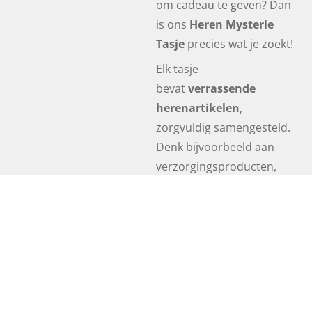
om cadeau te geven? Dan
is ons
Heren Mysterie
Tasje
precies wat je zoekt!
Elk tasje
bevat
verrassende
herenartikelen
,
zorgvuldig samengesteld.
Denk bijvoorbeeld aan
verzorgingsproducten,
accessoires, parfums of
andere leuke herenitems.
✨ Altijd herenartikelen
✨ Leuke mix van
verschillende producten
✨ Perfect als cadeau of om
jezelf te verrassen