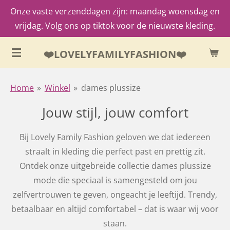
Onze vaste verzenddagen zijn: maandag woensdag en
Ga
vrijdag. Volg ons op tiktok voor de nieuwste kleding.
direct
naar
❤️LOVELYFAMILYFASHION❤️
de
hoofdinhoud
Home
»
Winkel
»
dames plussize
Jouw stijl, jouw comfort
Bij Lovely Family Fashion geloven we dat iedereen
straalt in kleding die perfect past en prettig zit.
Ontdek onze uitgebreide collectie dames plussize
mode die speciaal is samengesteld om jou
zelfvertrouwen te geven, ongeacht je leeftijd. Trendy,
betaalbaar en altijd comfortabel – dat is waar wij voor
staan.