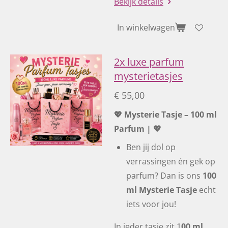
Bekijk details
In winkelwagen
2x luxe parfum
mysterietasjes
€ 55,00
💖 Mysterie Tasje – 100 ml
Parfum | 💖
Ben jij dol op
verrassingen én gek op
parfum? Dan is ons
100
ml Mysterie Tasje
echt
iets voor jou!
In ieder tasje zit 1
00 ml