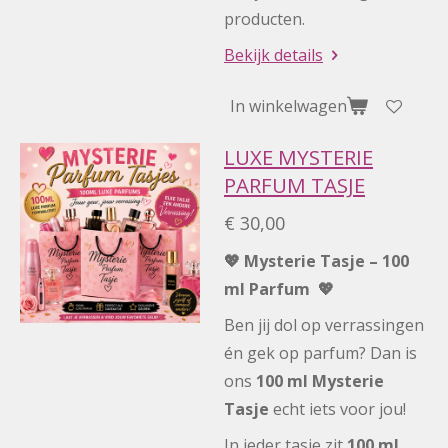
producten.
Bekijk details
In winkelwagen
LUXE MYSTERIE
PARFUM TASJE
€ 30,00
💖 Mysterie Tasje – 100
ml Parfum 💖
Ben jij dol op verrassingen
én gek op parfum? Dan is
ons
100 ml Mysterie
Tasje
echt iets voor jou!
In ieder tasje zit
100 ml