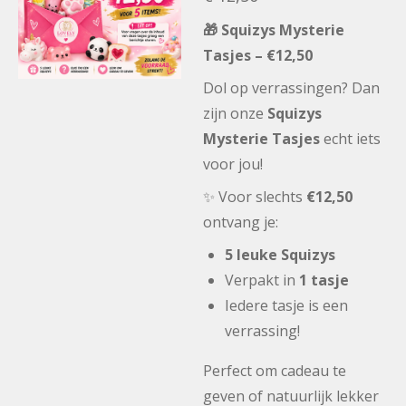
🎁 Squizys Mysterie
Tasjes – €12,50
Dol op verrassingen? Dan
zijn onze
Squizys
Mysterie Tasjes
echt iets
voor jou!
✨ Voor slechts
€12,50
ontvang je:
5 leuke Squizys
Verpakt in
1 tasje
Iedere tasje is een
verrassing!
Perfect om cadeau te
geven of natuurlijk lekker