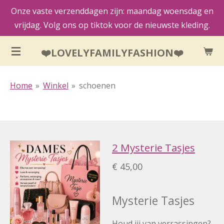
Onze vaste verzenddagen zijn: maandag woensdag en
Ga
vrijdag. Volg ons op tiktok voor de nieuwste kleding.
direct
naar
❤️LOVELYFAMILYFASHION❤️
de
hoofdinhoud
Home
»
Winkel
»
schoenen
2 Mysterie Tasjes
€ 45,00
Mysterie Tasjes
Houd jij van verrassingen?