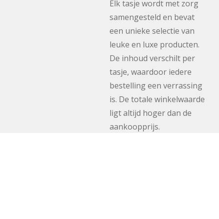
Elk tasje wordt met zorg
samengesteld en bevat
een unieke selectie van
leuke en luxe producten.
De inhoud verschilt per
tasje, waardoor iedere
bestelling een verrassing
is. De totale winkelwaarde
ligt altijd hoger dan de
aankoopprijs.
Verkrijgbaar in:
Dames Mysterie Tasje
Heren Mysterie Tasje
Kids Mysterie Tasje
Mysterie Parfum Tasje