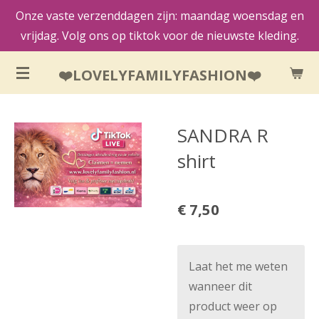
Onze vaste verzenddagen zijn: maandag woensdag en
Ga
vrijdag. Volg ons op tiktok voor de nieuwste kleding.
direct
naar
❤️LOVELYFAMILYFASHION❤️
de
hoofdinhoud
SANDRA R
shirt
€ 7,50
Laat het me weten
wanneer dit
product weer op