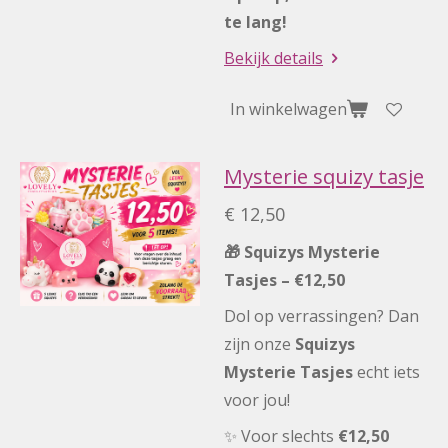
te lang!
Bekijk details
In winkelwagen
Mysterie squizy tasje
€ 12,50
🎁 Squizys Mysterie
Tasjes – €12,50
Dol op verrassingen? Dan
zijn onze
Squizys
Mysterie Tasjes
echt iets
voor jou!
✨ Voor slechts
€12,50