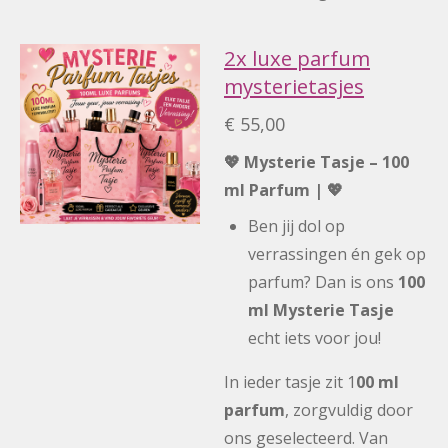
2x luxe parfum
mysterietasjes
€ 55,00
💖 Mysterie Tasje – 100
ml Parfum | 💖
Ben jij dol op
verrassingen én gek op
parfum? Dan is ons
100
ml Mysterie Tasje
echt iets voor jou!
In ieder tasje zit 1
00 ml
parfum
, zorgvuldig door
ons geselecteerd. Van