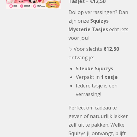
Tasjes – €12,50
Dol op verrassingen? Dan
zijn onze
Squizys
Mysterie Tasjes
echt iets
voor jou!
✨ Voor slechts
€12,50
ontvang je:
5 leuke Squizys
Verpakt in
1 tasje
Iedere tasje is een
verrassing!
Perfect om cadeau te
geven of natuurlijk lekker
zelf uit te pakken. Welke
Squizys jij ontvangt, blijft