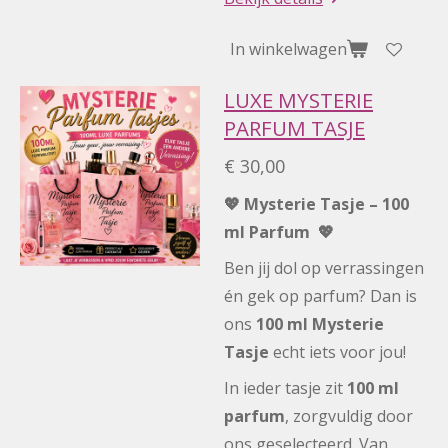
In winkelwagen
LUXE MYSTERIE
PARFUM TASJE
€ 30,00
💖 Mysterie Tasje – 100
ml Parfum 💖
Ben jij dol op verrassingen
én gek op parfum? Dan is
ons
100 ml Mysterie
Tasje
echt iets voor jou!
In ieder tasje zit
100 ml
parfum
, zorgvuldig door
ons geselecteerd. Van