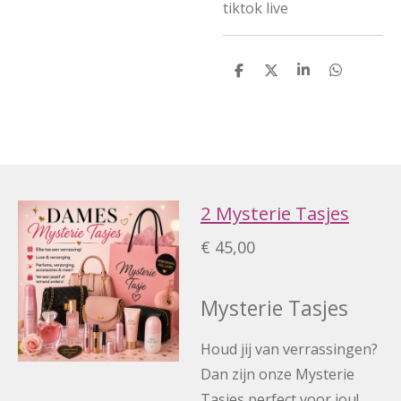
tiktok live
D
D
S
D
e
e
h
e
l
e
a
l
e
l
r
e
n
e
n
2 Mysterie Tasjes
€ 45,00
Mysterie Tasjes
Houd jij van verrassingen?
Dan zijn onze Mysterie
Tasjes perfect voor jou!