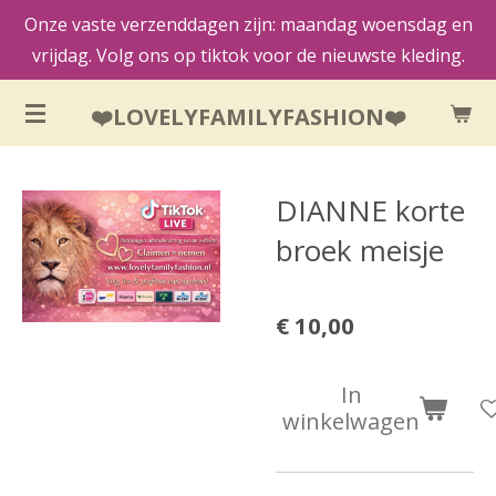
Onze vaste verzenddagen zijn: maandag woensdag en
Ga
vrijdag. Volg ons op tiktok voor de nieuwste kleding.
direct
naar
❤️LOVELYFAMILYFASHION❤️
de
hoofdinhoud
DIANNE korte
broek meisje
€ 10,00
In
winkelwagen