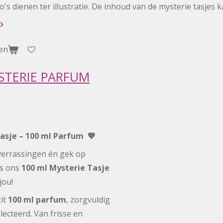
o's dienen ter illustratie. De inhoud van de mysterie tasjes
en
STERIE PARFUM
Tasje – 100 ml Parfum 💖
 verrassingen én gek op
is ons
100 ml Mysterie Tasje
jou!
zit
100 ml parfum
, zorgvuldig
ecteerd. Van frisse en