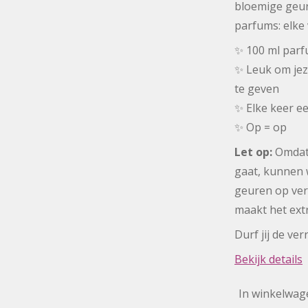
bloemige geur
parfums: elke 
✨ 100 ml par
✨ Leuk om jez
te geven
✨ Elke keer e
✨ Op = op
Let op:
Omdat 
gaat, kunnen 
geuren op verz
maakt het extr
Durf jij de ve
Bekijk details
In winkelwag