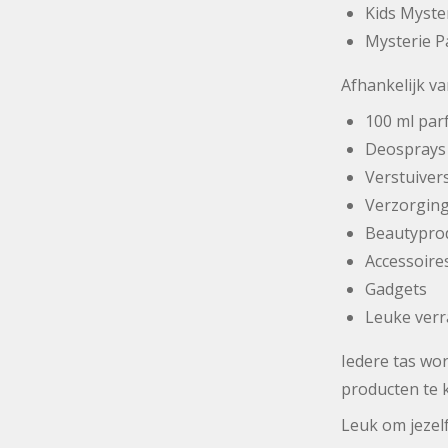
Kids Myste
Mysterie P
Afhankelijk v
100 ml pa
Deosprays
Verstuiver
Verzorgin
Beautypro
Accessoire
Gadgets
Leuke verr
Iedere tas wor
producten te 
Leuk om jezel