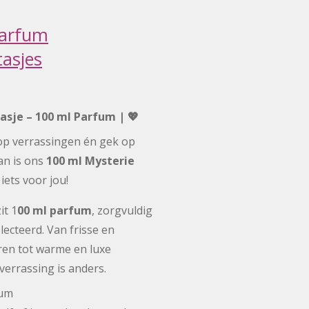
parfum
tasjes
asje – 100 ml Parfum | 💖
 op verrassingen én gek op
an is ons
100 ml Mysterie
iets voor jou!
it 1
00 ml parfum
, zorgvuldig
ecteerd. Van frisse en
en tot warme en luxe
verrassing is anders.
fum