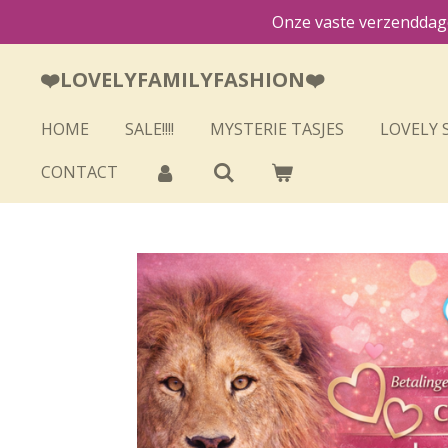
Onze vaste verzenddage
Ga
direct
❤️LOVELYFAMILYFASHION❤️
naar
de
HOME
SALE!!!!
MYSTERIE TASJES
LOVELY 
hoofdinhoud
CONTACT