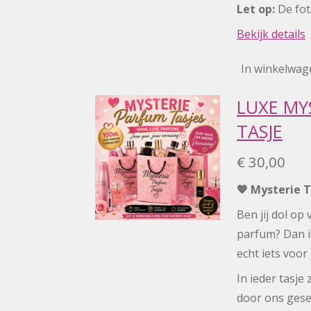
Let op:
De fot
Bekijk details
In winkelwag
LUXE MY
TASJE
€ 30,00
💖 Mysterie 
Ben jij dol op
parfum? Dan 
echt iets voor 
In ieder tasje 
door ons gesel