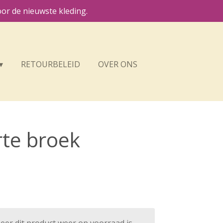
or de nieuwste kleding.
RETOURBELEID
OVER ONS
te broek