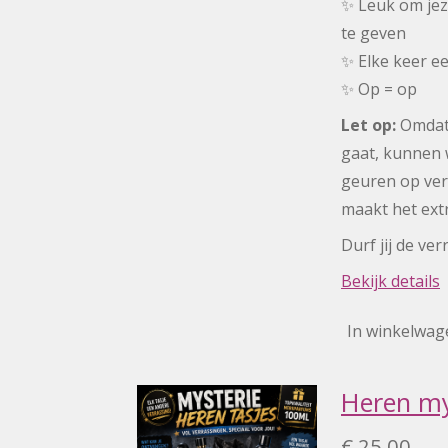
✨ Leuk om jez
te geven
✨ Elke keer e
✨ Op = op
Let op:
Omdat 
gaat, kunnen 
geuren op verz
maakt het extr
Durf jij de ve
Bekijk details
In winkelwag
Heren my
€ 25,00