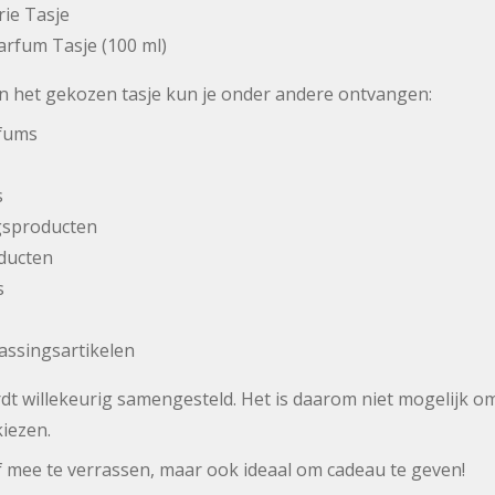
rie Tasje
arfum Tasje (100 ml)
an het gekozen tasje kun je onder andere ontvangen:
rfums
s
gsproducten
ducten
s
assingsartikelen
dt willekeurig samengesteld. Het is daarom niet mogelijk o
kiezen.
f mee te verrassen, maar ook ideaal om cadeau te geven!