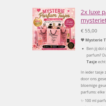
2x luxe 
mysterie
€ 55,00
💖 Mysterie T
Ben jij dol
parfum? D
Tasje
echt 
In ieder tasje z
door ons gesel
bloemige geur
parfums: elke 
✨ 100 ml par