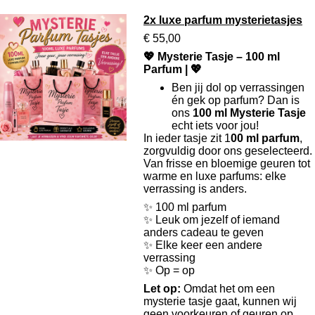
2x luxe parfum mysterietasjes
€ 55,00
💖 Mysterie Tasje – 100 ml
Parfum | 💖
Ben jij dol op verrassingen
én gek op parfum? Dan is
ons
100 ml Mysterie Tasje
echt iets voor jou!
In ieder tasje zit 1
00 ml parfum
,
zorgvuldig door ons geselecteerd.
Van frisse en bloemige geuren tot
warme en luxe parfums: elke
verrassing is anders.
✨ 100 ml parfum
✨ Leuk om jezelf of iemand
anders cadeau te geven
✨ Elke keer een andere
verrassing
✨ Op = op
Let op:
Omdat het om een
mysterie tasje gaat, kunnen wij
geen voorkeuren of geuren op