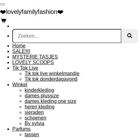
Ga
❤️lovelyfamilyfashion❤️
direct
naar
de
hoofdinhoud
Home
SALE!!!!
MYSTERIE TASJES
LOVELY SCOOPS
Tik Tok Live
Tik tok live winkelmandje
Tik tok donderdagavond
Winkel
kinderkleding
dames plussize
dames kleding one size
heren kleding
sieraden
schoenen
By sylvia
Parfums
tassen