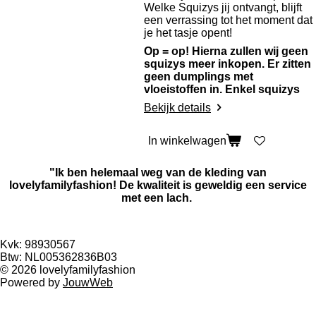
Welke Squizys jij ontvangt, blijft
een verrassing tot het moment dat
je het tasje opent!
Op = op! Hierna zullen wij geen
squizys meer inkopen. Er zitten
geen dumplings met
vloeistoffen in. Enkel squizys
Bekijk details
In winkelwagen
"Ik ben helemaal weg van de kleding van
lovelyfamilyfashion! De kwaliteit is geweldig een service
met een lach.
Kvk: 98930567
Btw: NL005362836B03
© 2026 lovelyfamilyfashion
Powered by
JouwWeb