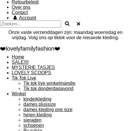
Retourbeleid
Over ons
Contact
Account
Onze vaste verzenddagen zijn: maandag woensdag en
vrijdag. Volg ons op tiktok voor de nieuwste kleding.
❤️lovelyfamilyfashion❤️
Home
SALE!!!!
MYSTERIE TASJES
LOVELY SCOOPS
Tik Tok Live
Tik tok live winkelmandje
Tik tok donderdagavond
Winkel
kinderkleding
dames plussize
dames kleding one size
heren kleding
sieraden
schoenen
By sylvia