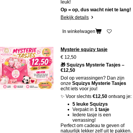
leuk!
Op = op, dus wacht niet te lang!
Bekijk details
In winkelwagen
Mysterie squizy tasje
€ 12,50
🎁 Squizys Mysterie Tasjes –
€12,50
Dol op verrassingen? Dan zijn
onze
Squizys Mysterie Tasjes
echt iets voor jou!
✨ Voor slechts
€12,50
ontvang je:
5 leuke Squizys
Verpakt in
1 tasje
Iedere tasje is een
verrassing!
Perfect om cadeau te geven of
natuurlijk lekker zelf uit te pakken.