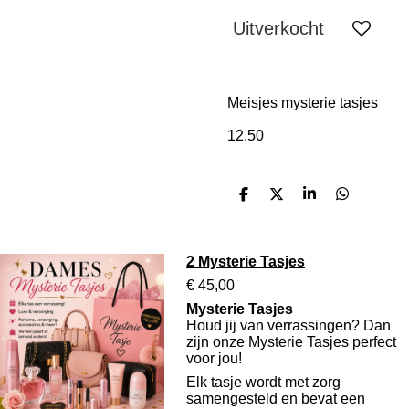
Uitverkocht
Meisjes mysterie tasjes
12,50
D
D
S
D
e
e
h
e
l
e
a
l
e
l
r
e
n
e
n
2 Mysterie Tasjes
€ 45,00
Mysterie Tasjes
Houd jij van verrassingen? Dan
zijn onze Mysterie Tasjes perfect
voor jou!
Elk tasje wordt met zorg
samengesteld en bevat een