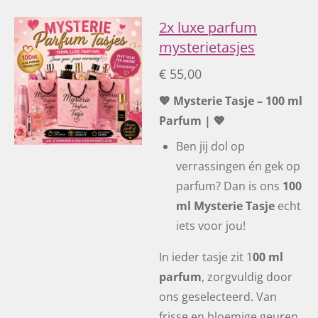
2x luxe parfum
mysterietasjes
€ 55,00
💖 Mysterie Tasje – 100 ml
Parfum | 💖
Ben jij dol op
verrassingen én gek op
parfum? Dan is ons
100
ml Mysterie Tasje
echt
iets voor jou!
In ieder tasje zit 1
00 ml
parfum
, zorgvuldig door
ons geselecteerd. Van
frisse en bloemige geuren