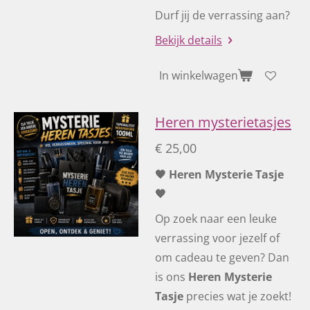
Durf jij de verrassing aan?
Bekijk details
In winkelwagen
Heren mysterietasjes
€ 25,00
🖤 Heren Mysterie Tasje
🖤
Op zoek naar een leuke
verrassing voor jezelf of
om cadeau te geven? Dan
is ons
Heren Mysterie
Tasje
precies wat je zoekt!