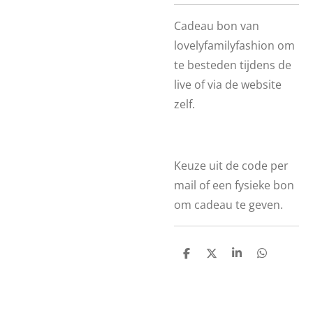
Cadeau bon van
lovelyfamilyfashion om
te besteden tijdens de
live of via de website
zelf.
Keuze uit de code per
mail of een fysieke bon
om cadeau te geven.
D
D
S
D
e
e
h
e
l
e
a
l
e
l
r
e
n
e
n