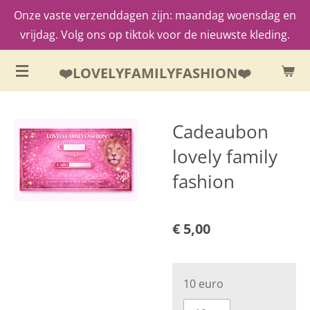
Onze vaste verzenddagen zijn: maandag woensdag en
Ga
vrijdag. Volg ons op tiktok voor de nieuwste kleding.
direct
naar
❤️LOVELYFAMILYFASHION❤️
de
hoofdinhoud
Cadeaubon
lovely family
fashion
€ 5,00
10 euro